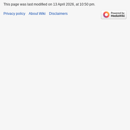
This page was last modified on 13 April 2026, at 10:50 pm.
Privacy policy
About Wiki
Disclaimers